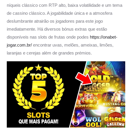
níqueis clássico com RTP alto, baixa volatilidade e um tema
de cassino clássico. A jogabilidade única e a atmosfera
deslumbrante atrairão os jogadores para este jogo
imediatamente. Há diversos bónus extras que estão
disponíveis nas slots de frutas onde podes
https://onabet-
jogar.com.br/
encontrar uvas, melões, ameixas, limões,
laranjas e cerejas além de grandes prémios.