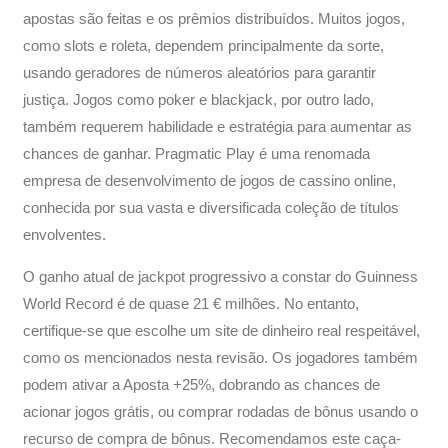
apostas são feitas e os prêmios distribuídos. Muitos jogos,
como slots e roleta, dependem principalmente da sorte,
usando geradores de números aleatórios para garantir
justiça. Jogos como poker e blackjack, por outro lado,
também requerem habilidade e estratégia para aumentar as
chances de ganhar. Pragmatic Play é uma renomada
empresa de desenvolvimento de jogos de cassino online,
conhecida por sua vasta e diversificada coleção de títulos
envolventes.
O ganho atual de jackpot progressivo a constar do Guinness
World Record é de quase 21 € milhões. No entanto,
certifique-se que escolhe um site de dinheiro real respeitável,
como os mencionados nesta revisão. Os jogadores também
podem ativar a Aposta +25%, dobrando as chances de
acionar jogos grátis, ou comprar rodadas de bônus usando o
recurso de compra de bônus. Recomendamos este caça-