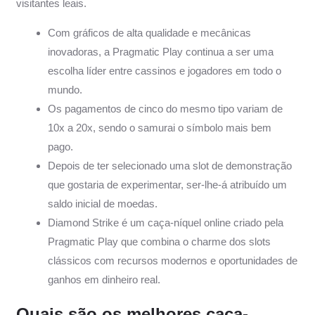
visitantes leais.
Com gráficos de alta qualidade e mecânicas
inovadoras, a Pragmatic Play continua a ser uma
escolha líder entre cassinos e jogadores em todo o
mundo.
Os pagamentos de cinco do mesmo tipo variam de
10x a 20x, sendo o samurai o símbolo mais bem
pago.
Depois de ter selecionado uma slot de demonstração
que gostaria de experimentar, ser-lhe-á atribuído um
saldo inicial de moedas.
​Diamond Strike é um caça-níquel online criado pela
Pragmatic Play que combina o charme dos slots
clássicos com recursos modernos e oportunidades de
ganhos em dinheiro real.
Quais são os melhores caça-