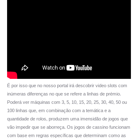
É por isso que no nosso portal irá descobrir video slots com
inúmeras diferenças no que se refere a linhas de prémio.
Poderá ver máquinas com 3, 5, 10, 15, 20, 25, 30, 40, 50 ou
100 linhas que, em combinação com a temática e a
quantidade de rolos, produzem uma imensidão de jogos que
vão impedir que se aborreça. Os jogos de cassino funcionam
com base em regras específicas que determinam como as